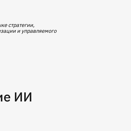
ке стратегии,
изации и управляемого
ие ИИ