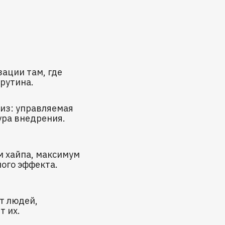
ации там, где
рутина.
низ: управляемая
ура внедрения.
 хайпа, максимум
ого эффекта.
т людей,
т их.