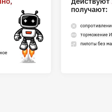
мно,
действуют
получают:
сопротивлени
торможение 
пилоты без м
ное