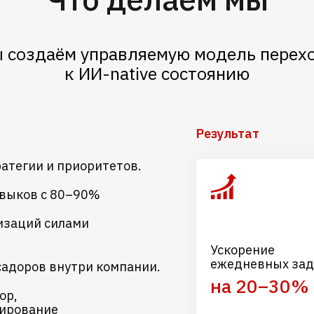
 создаём управляемую модель перех
к ИИ-native состоянию
Результат
атегии и приоритетов.
авыков с 80–90%
изаций силами
Ускорение
ежедневных зад
садоров внутри компании.
на 20–30%
ор,
ирование