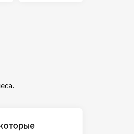
еса.
 которые