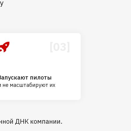
у
[03]
Запускают пилоты
и не масштабируют их
онной ДНК компании.