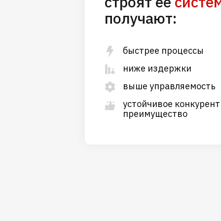
строят её
систе
получают:
быстрее процессы
ниже издержки
выше управляемость
устойчивое конкурент
преимущество