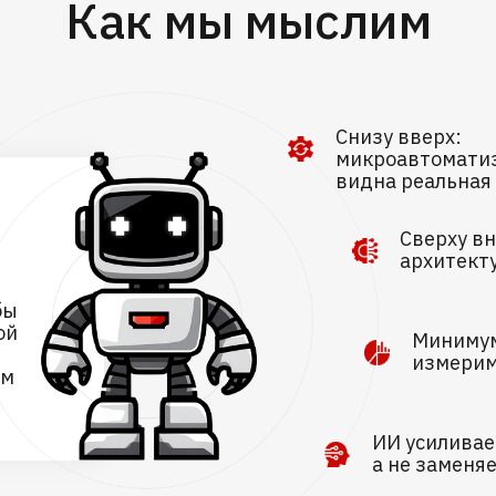
Как мы мыслим
Снизу вверх:
микроавтоматиз
видна реальная 
Сверху в
архитект
бы
ой
Минимум
измерим
ым
ИИ усиливае
а не заменяе