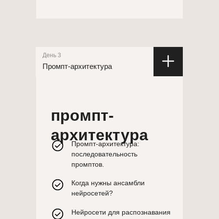
День 3
Промпт-архитектура
промпт-
архитектура
Промпт-архитектура:
последовательность
промптов.
Когда нужны ансамбли
нейросетей?
Нейросети для распознавания