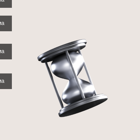
ма
ма
ма