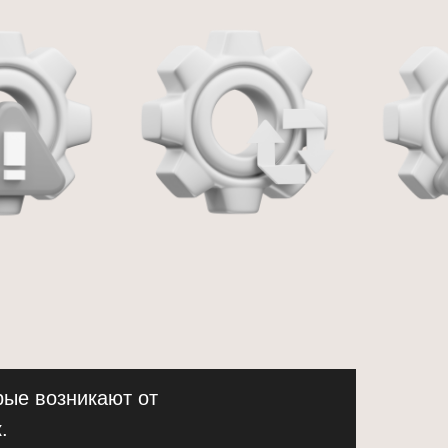
рые возникают от
.