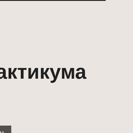
актикума
ма