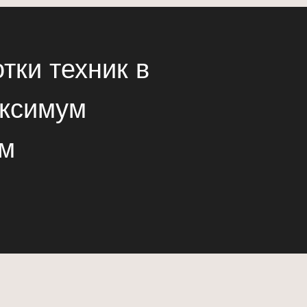
тки техник в
аксимум
ем