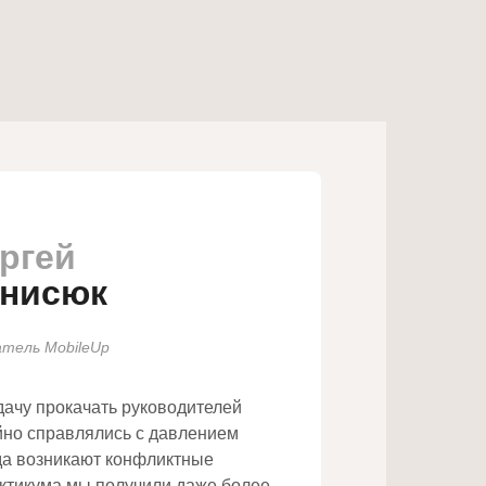
ргей
нисюк
атель MobileUp
дачу прокачать руководителей
йно справлялись с давлением
гда возникают конфликтные
актикума мы получили даже более