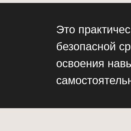
Это практичес
безопасной с
освоения навы
самостоятель