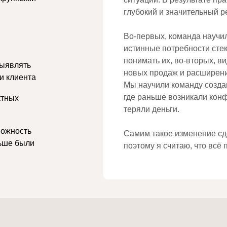
глубокий и значительный ре
Во-первых, команда научи
истинные потребности стек
понимать их, во-вторых, в
выявлять
новых продаж и расширени
и клиента
Мы научили команду созда
где раньше возникали кон
ктных
теряли деньги.
можность
Самим такое изменение сд
ньше были
поэтому я считаю, что всё 