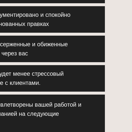
ументировано и спокойно
снованных правках
ссерженные и обиженные
 через вас
удет менее стрессовый
е с клиентами.
овлетворены вашей работой и
мпанией на следующие