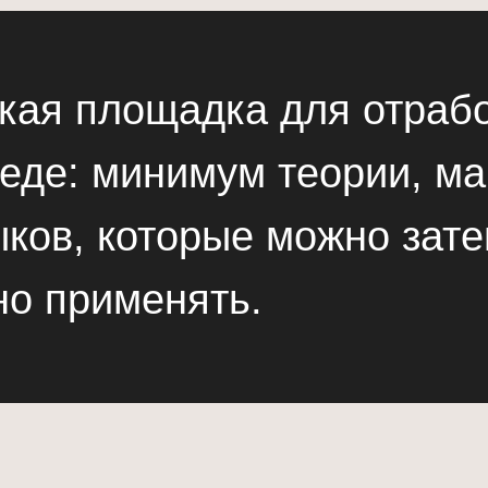
кая площадка для отрабо
реде: минимум теории, м
ков, которые можно зат
но применять.