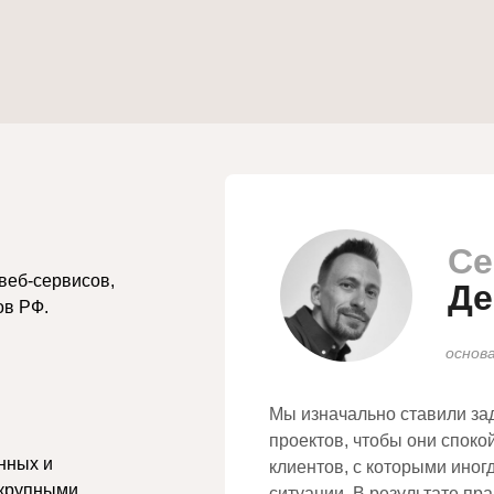
Cе
веб-сервисов,
Де
ов РФ.
основ
Мы изначально ставили за
проектов, чтобы они споко
нных и
клиентов, с которыми ино
 крупными
ситуации. В результате пр