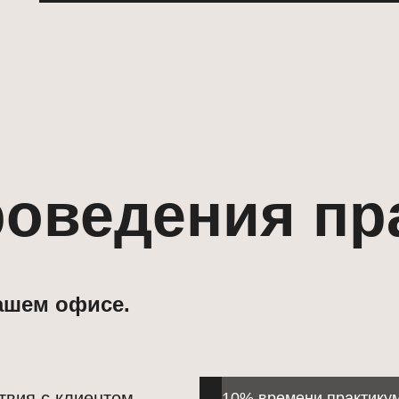
оведения пр
вашем офисе.
твия с клиентом
10% времени практику